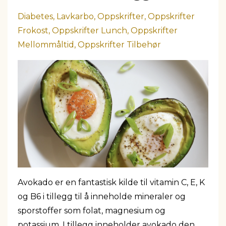
Diabetes
Lavkarbo
Oppskrifter
Oppskrifter
Frokost
Oppskrifter Lunch
Oppskrifter
Mellommåltid
Oppskrifter Tilbehør
Avokado er en fantastisk kilde til vitamin C, E, K
og B6 i tillegg til å inneholde mineraler og
sporstoffer som folat, magnesium og
potassium. I tillegg inneholder avokado den