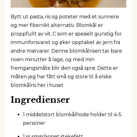
Bytt ut pasta, ris og poteter med et sunnere
og mer fiberrikt alternativ. Blomkål er
proppfullt av vit. C som er spesielt gunstig for
immunforsvaret og øker opptaket av jern fra
andre matvarer. Denne blomkålrisen tar bare
noen minutter å lage, og med min
fremgangsmåte blir den også sprø. Dette er
måten jeg har fått små og store til å elske
blomkålris her i huset
Ingredienser
1 middelstort blomkålhode holder til 4-5
personer
1 ss smør/annet stekefett