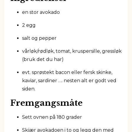
en stor avokado
2 egg
salt og pepper
vårløk/rødløk, tomat, kruspersille, gressløk
(bruk det du har)
evt. sprøstekt bacon eller fersk skinke,
kaviar, sardiner …. nesten alt er godt ved
siden.
Fremgangsmåte
Sett ovnen på 180 grader
Skjær avokadoen i to og legg den med