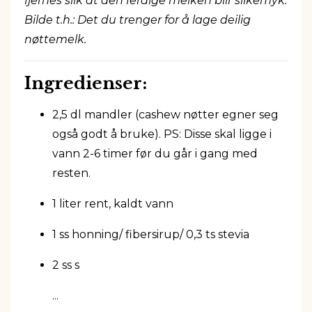
fjernes slik at den ferdige melken blir silkemyk.
Bilde t.h.: Det du trenger for å lage deilig
nøttemelk.
Ingredienser:
2,5 dl mandler (cashew nøtter egner seg
også godt å bruke). PS: Disse skal ligge i
vann 2-6 timer før du går i gang med
resten.
1 liter rent, kaldt vann
1 ss honning/ fibersirup/ 0,3 ts stevia
2 ss s
...