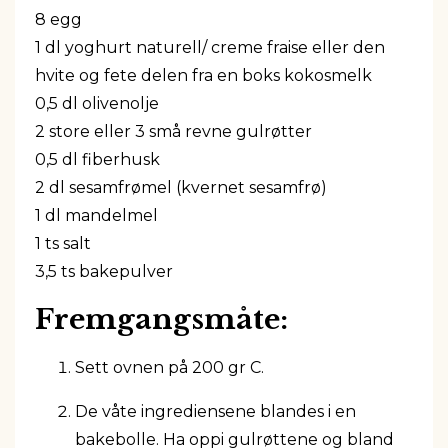
8 egg
1 dl yoghurt naturell/ creme fraise eller den
hvite og fete delen fra en boks kokosmelk
0,5 dl olivenolje
2 store eller 3 små revne gulrøtter
0,5 dl fiberhusk
2 dl sesamfrømel (kvernet sesamfrø)
1 dl mandelmel
1 ts salt
3,5 ts bakepulver
Fremgangsmåte:
Sett ovnen på 200 gr C.
De våte ingrediensene blandes i en
bakebolle. Ha oppi gulrøttene og bland