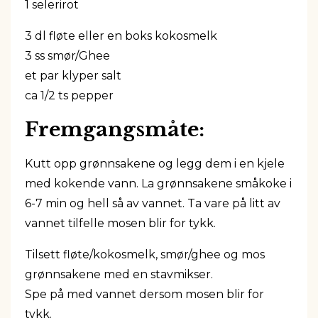
1 selerirot
3 dl fløte eller en boks kokosmelk
3 ss smør/Ghee
et par klyper salt
ca 1/2 ts pepper
Fremgangsmåte:
Kutt opp grønnsakene og legg dem i en kjele
med kokende vann. La grønnsakene småkoke i
6-7 min og hell så av vannet. Ta vare på litt av
vannet tilfelle mosen blir for tykk.
Tilsett fløte/kokosmelk, smør/ghee og mos
grønnsakene med en stavmikser.
Spe på med vannet dersom mosen blir for
tykk.